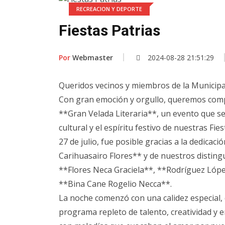
RECREACION Y DEPORTE
Fiestas Patrias
Por
Webmaster
2024-08-28 21:51:29
Queridos vecinos y miembros de la Municipal
Con gran emoción y orgullo, queremos compa
**Gran Velada Literaria**, un evento que se
cultural y el espíritu festivo de nuestras Fie
27 de julio, fue posible gracias a la dedicaci
Carihuasairo Flores** y de nuestros distin
**Flores Neca Graciela**, **Rodríguez Lópe
**Bina Cane Rogelio Necca**.
La noche comenzó con una calidez especial,
programa repleto de talento, creatividad y 