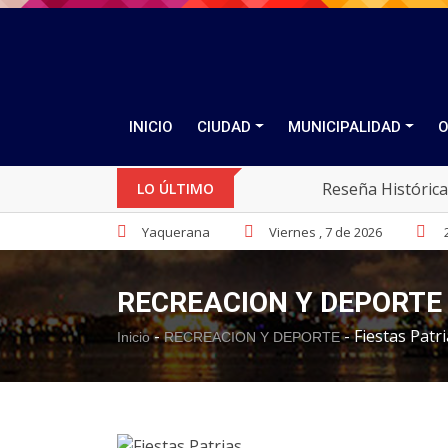
INICIO
CIUDAD
MUNICIPALIDAD
O
Reseña Histórica
LO ÚLTIMO
Yaquerana
Viernes , 7 de 2026
RECREACION Y DEPORTE
-
-
Fiestas Patr
Inicio
RECREACION Y DEPORTE