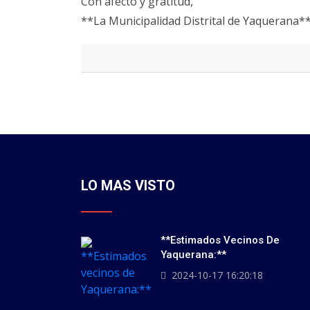
Con afecto y gratitud,
**La Municipalidad Distrital de Yaquerana*
LO MAS VISTO
**Estimados Vecinos De
Yaquerana:**
2024-10-17 16:20:18