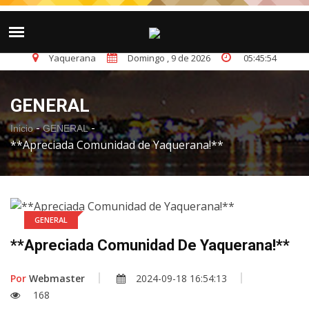
Reseña Histórica
LO ÚLTIMO
Yaquerana
Domingo , 9 de 2026
05
:
45
:
54
GENERAL
-
-
Inicio
GENERAL
**Apreciada Comunidad de Yaquerana!**
GENERAL
**Apreciada Comunidad De Yaquerana!**
Por
Webmaster
2024-09-18 16:54:13
168