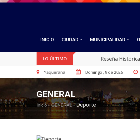
INICIO
CIUDAD
MUNICIPALIDAD
O
Reseña Histórica
LO ÚLTIMO
Yaquerana
Domingo , 9 de 2026
GENERAL
-
-
Deporte
Inicio
GENERAL