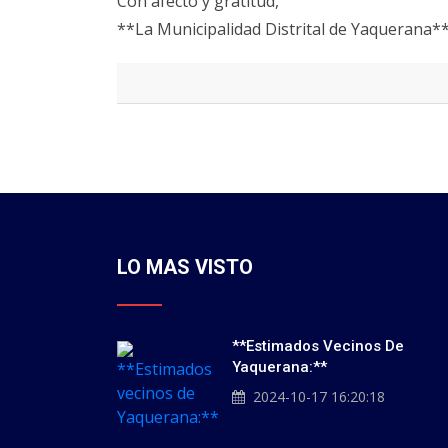
Con afecto y gratitud,
**La Municipalidad Distrital de Yaquerana*
LO MAS VISTO
**Estimados Vecinos De
Yaquerana:**
2024-10-17 16:20:18