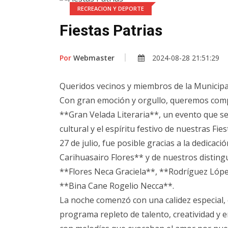
RECREACION Y DEPORTE
Fiestas Patrias
Por
Webmaster
2024-08-28 21:51:29
Queridos vecinos y miembros de la Municipal
Con gran emoción y orgullo, queremos compa
**Gran Velada Literaria**, un evento que se
cultural y el espíritu festivo de nuestras Fie
27 de julio, fue posible gracias a la dedicaci
Carihuasairo Flores** y de nuestros distin
**Flores Neca Graciela**, **Rodríguez Lópe
**Bina Cane Rogelio Necca**.
La noche comenzó con una calidez especial,
programa repleto de talento, creatividad y 