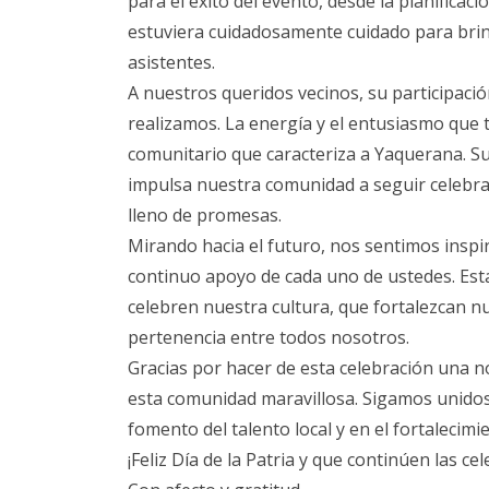
para el éxito del evento, desde la planificac
estuviera cuidadosamente cuidado para bri
asistentes.
A nuestros queridos vecinos, su participaci
realizamos. La energía y el entusiasmo que tr
comunitario que caracteriza a Yaquerana. Su
impulsa nuestra comunidad a seguir celebra
lleno de promesas.
Mirando hacia el futuro, nos sentimos inspir
continuo apoyo de cada uno de ustedes. Es
celebren nuestra cultura, que fortalezcan n
pertenencia entre todos nosotros.
Gracias por hacer de esta celebración una 
esta comunidad maravillosa. Sigamos unidos 
fomento del talento local y en el fortalecimi
¡Feliz Día de la Patria y que continúen las ce