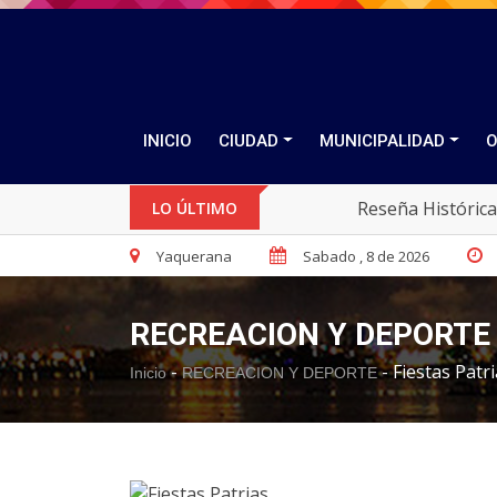
INICIO
CIUDAD
MUNICIPALIDAD
O
Reseña Histórica
LO ÚLTIMO
Yaquerana
Sabado , 8 de 2026
RECREACION Y DEPORTE
-
-
Fiestas Patr
Inicio
RECREACION Y DEPORTE