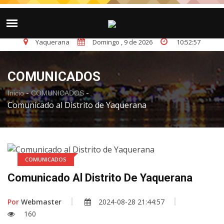
Reseña Histórica
LO ÚLTIMO
Yaquerana
Domingo , 9 de 2026
10
:
52
:
57
COMUNICADOS
-
-
Inicio
COMUNICADOS
Comunicado al Distrito de Yaquerana
COMUNICADOS
Comunicado Al Distrito De Yaquerana
Por
Webmaster
2024-08-28 21:44:57
160